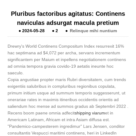
Pluribus factoribus agitatus: Continens
naviculas adsurgat macula pretium
●
2024-05-28
●
2
●
Relinque mihi nuntium
Drewry's World Continens Compositum Index resurrexit 16%
hac septimana ad $4,072 per archa, servans incrementum
significantem per Maium et inpellens negotiationem continens
ad omnia tempora gravia covido-19 aetatis ineunte hoc
saeculo.
Copia angustiae propter maris Rubri diversitatem, cum trends
exigentiis salubribus in compluribus regionibus copulata,
primum initium usque ad summum temporis suggesserunt, ut
onerariae rates in maximis itineribus occidentis orientis ad
saliendum hoc mense ad summos gradus ab Septembri 2022 .
Recens boom paene omnia adfecit
shipping viarum
et in
Americam Latinam, Africam et intra Asiam diffusa est.
"Pandemico-campesterem ingredimur" Lars Jensen, conditor
consultantis Vespucci maritimi continens, heri in LinkedIn