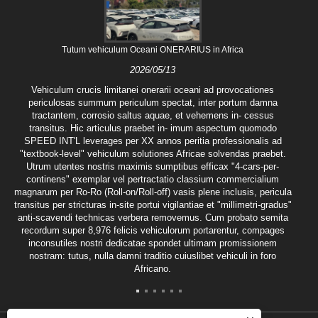
Tutum vehiculum Oceani ONERARIUS in Africa
2026/05/13
Vehiculum crucis limitanei onerarii oceani ad provocationes
periculosas summum periculum spectat, inter portum damna
tractantem, corrosio saltus aquae, et vehemens in- cessus
transitus. Hic articulus praebet in- imum aspectum quomodo
SPEED INT'L leverages per XX annos peritia professionalis ad
"textbook-level" vehiculum solutiones Africae solvendas praebet.
Utrum utentes nostris maximis sumptibus efficax "4-cars-per-
continens" exemplar vel pertractatio classium commercialium
magnarum per Ro-Ro (Roll-on/Roll-off) vasis plene inclusis, pericula
transitus per stricturas in-site portui vigilantiae et "millimetri-gradus"
anti-scavendi technicas verbera removemus. Cum probato semita
recordum super 8,976 felicis vehiculorum portarentur, compages
inconsutiles nostri dedicatae spondet ultimam promissionem
nostram: tutus, nulla damni traditio cuiuslibet vehiculi in foro
Africano.