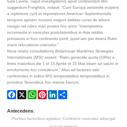
Iuda Levine, caput investigationis apud continentem libri
suggestum Freightos, notavit: "Cum Europa verisimile incipere
a repletione cycli et importatores American Septentrionalis
temporis apicem movens exigunt debitas curas de labore
navigio vel rubro mari postea hoc anno "Intempestiva
incrementa in naviculas postulationibus in Asia additis
pressionis in foro continentis ponit, quod iam per itinera Rubri
maris relocationis coercetur."
Nova relatio consultationis Britannicae Maritimes Strategies
Internationalis (MSI) asserit: "Ratio generalis aucta (GRIs) a
lineis maioribus die 1 et 15 Aprilis et 15 Maii etiam ad salum in
emolumento loci contulerunt." Alius ad factores salo
conferentes in indice MSI tempestatibus tempestatibus in
portubus Sinensibus hoc mense fuerunt.
Facebook
X
WhatsApp
Pinterest
LinkedIn
Share
Antecedens:
Pluribus factoribus agitatus: Continens naviculas adsurgat
macula pretium