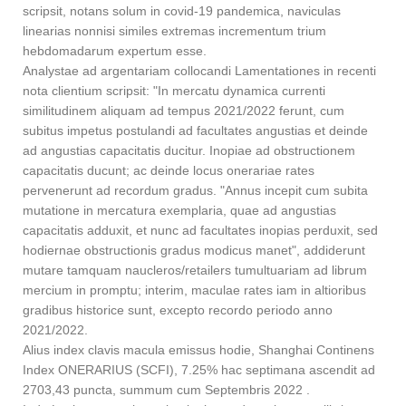
scripsit, notans solum in covid-19 pandemica, naviculas
linearias nonnisi similes extremas incrementum trium
hebdomadarum expertum esse.
Analystae ad argentariam collocandi Lamentationes in recenti
nota clientium scripsit: "In mercatu dynamica currenti
similitudinem aliquam ad tempus 2021/2022 ferunt, cum
subitus impetus postulandi ad facultates angustias et deinde
ad angustias capacitatis ducitur. Inopiae ad obstructionem
capacitatis ducunt; ac deinde locus onerariae rates
pervenerunt ad recordum gradus. "Annus incepit cum subita
mutatione in mercatura exemplaria, quae ad angustias
capacitatis adduxit, et nunc ad facultates inopias perduxit, sed
hodiernae obstructionis gradus modicus manet", addiderunt
mutare tamquam naucleros/retailers tumultuariam ad librum
mercium in promptu; interim, maculae rates iam in altioribus
gradibus historice sunt, excepto recordo periodo anno
2021/2022.
Alius index clavis macula emissus hodie, Shanghai Continens
Index ONERARIUS (SCFI), 7.25% hac septimana ascendit ad
2703,43 puncta, summum cum Septembris 2022 .