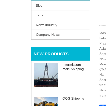
Blog
Tabs
News Industry
Mass
Company News
hebd
Prae
Asia
NEW PRODUCTS
Sept
Nova
Momb
Intermissum
mole Shipping
CMA 
Nan
Secu
tran
Nave
tran
OOG Shipping