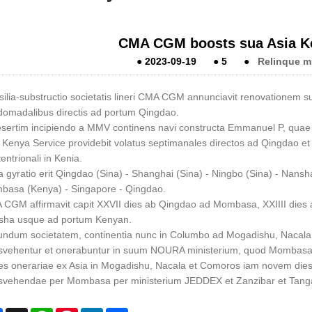
CMA CGM boosts sua Asia Ke
●
2023-09-19
●
5
●
Relinque m
ilia-substructio societatis lineri CMA CGM annunciavit renovationem su
omadalibus directis ad portum Qingdao.
sertim incipiendo a MMV continens navi constructa Emmanuel P, quae 
 Kenya Service providebit volatus septimanales directos ad Qingdao et 
entrionali in Kenia.
 gyratio erit Qingdao (Sina) - Shanghai (Sina) - Ningbo (Sina) - Nansha
asa (Kenya) - Singapore - Qingdao.
CGM affirmavit capit XXVII dies ab Qingdao ad Mombasa, XXIIII dies
sha usque ad portum Kenyan.
ndum societatem, continentia nunc in Columbo ad Mogadishu, Nacal
svehentur et onerabuntur in suum NOURA ministerium, quod Mombasa
s onerariae ex Asia in Mogadishu, Nacala et Comoros iam novem dies 
svehendae per Mombasa per ministerium JEDDEX et Zanzibar et Tang