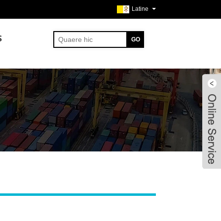
Latine
S