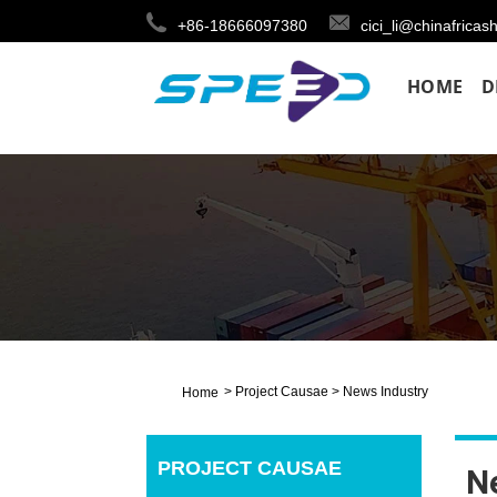
+86-18666097380
cici_li@chinafricas
HOME
D
>
Project Causae
>
News Industry
Home
PROJECT CAUSAE
N