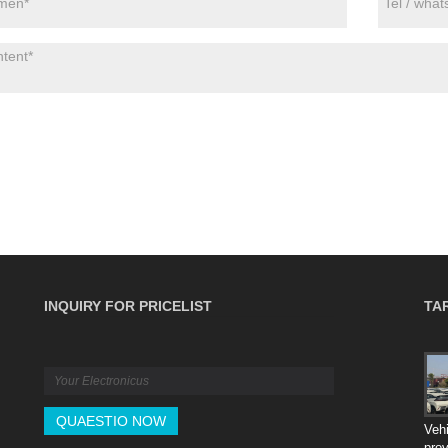
INQUIRY FOR PRICELIST
TA
The B2B Guide to Cargo Insurance:
Coverage, Politiae ac dicta
2026/04/16
Serva tuum B2B copiam catenam ex inopinato transitu
Vehi
periculorum. Hic ultimus dux omnia destruit quae scire
pro