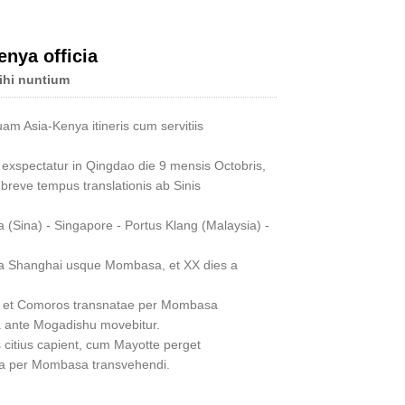
nya officia
ihi nuntium
Live
am Asia-Kenya itineris cum servitiis
exspectatur in Qingdao die 9 mensis Octobris,
breve tempus translationis ab Sinis
 (Sina) - Singapore - Portus Klang (Malaysia) -
 a Shanghai usque Mombasa, et XX dies a
a et Comoros transnatae per Mombasa
 ante Mogadishu movebitur.
citius capient, cum Mayotte perget
a per Mombasa transvehendi.