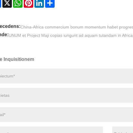
Facebook
X
WhatsApp
Pinterest
LinkedIn
Share
ecedens:
China-Africa commercium bonum momentum habet progres
nde:
UNUM et Project Maji copias iungunt ad aquam tutandam in Africa
te Inquisitionem