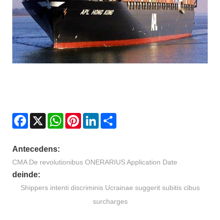
Facebook
X
WhatsApp
Pinterest
LinkedIn
Share
Antecedens:
CMA De revolutionibus ONERARIUS Application Date
deinde:
Shippers intenti discriminis Ucrainae suggerit subitis cibus
surcharges