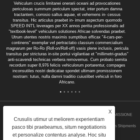
Vehiculum crucis limitanei onerarii oceani ad provocationes
periculosas summum periculum spectat, inter portum damna
tractantem, corrosio saltus aquae, et vehemens in- cessus
transitus. Hic articulus praebet in- imum aspectum quomodo
SPEED INT'L leverages per XX annos peritia professionalis ad
"textbook-level" vehiculum solutiones Africae solvendas praebet.
Utrum utentes nostris maximis sumptibus efficax "4-cars-per-
continens" exemplar vel pertractatio classium commercialium
magnarum per Ro-Ro (Roll-on/Roll-off) vasis plene inclusis, pericula
transitus per stricturas in-site portui vigilantiae et "millimetri-gradus"
anti-scavendi technicas verbera removemus. Cum probato semita
recordum super 8,976 felicis vehiculorum portarentur, compages
inconsutiles nostri dedicatae spondet ultimam promissionem
nostram: tutus, nulla damni traditio cuiuslibet vehiculi in foro
Africano.
X
Copyright 2020 GUANGZHOU SPEED INT'L FREIGHT TRANSMISSIONE
Crusulis utimur ut meliorem experientiam
CO.,LTD. - Angola Groupage, Angola Porta ad Door Service, Moles Shipments
pasco tibi praebeamus, situm negotiationis
et personalize contentus analyse. Hoc situ
frange, Gana Groupage Service All rights reserved