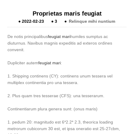
Proprietas maris feugiat
●
2022-02-23
●
3
●
Relinque mihi nuntium
De notis principalibus
feugiat mari
humiles sumptus ac
diuturnus. Navibus magnis expeditis ad exteros ordines
convenit.
Dupliciter autem
feugiat mari
:
1. Shipping continens (CY): continens unum tessera vel
multiplex continentia pro una tessera.
2. Plus quam tres tesserae (CFS): una tesserarum.
Continentiarum plura genera sunt: ​​(onus maris)
1. pedum 20: magnitudo est 6*2.2* 2.3, theorica loading
metrorum cubicorum 30 est, et ipsa oneratio est 25-27cbm,