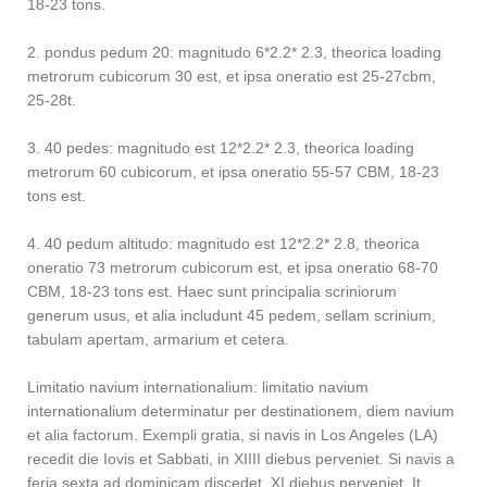
18-23 tons.
2. pondus pedum 20: magnitudo 6*2.2* 2.3, theorica loading
metrorum cubicorum 30 est, et ipsa oneratio est 25-27cbm,
25-28t.
3. 40 pedes: magnitudo est 12*2.2* 2.3, theorica loading
metrorum 60 cubicorum, et ipsa oneratio 55-57 CBM, 18-23
tons est.
4. 40 pedum altitudo: magnitudo est 12*2.2* 2.8, theorica
oneratio 73 metrorum cubicorum est, et ipsa oneratio 68-70
CBM, 18-23 tons est. Haec sunt principalia scriniorum
generum usus, et alia includunt 45 pedem, sellam scrinium,
tabulam apertam, armarium et cetera.
Limitatio navium internationalium: limitatio navium
internationalium determinatur per destinationem, diem navium
et alia factorum. Exempli gratia, si navis in Los Angeles (LA)
recedit die Iovis et Sabbati, in XIIII diebus perveniet. Si navis a
feria sexta ad dominicam discedet, XI diebus perveniet. It