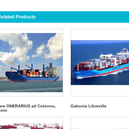
elated Products
are ONERARIUS ad Cotonou,
Gabonia Libreville
enin