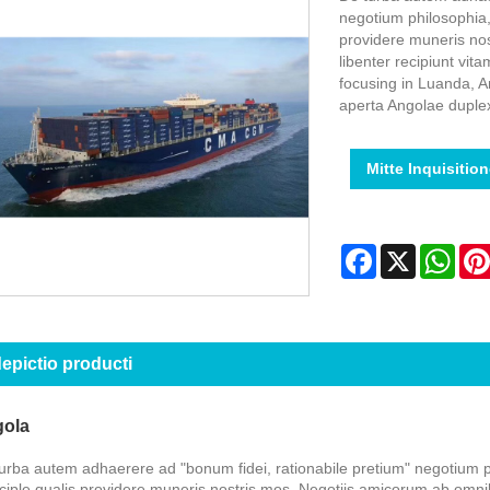
negotium philosophia,
providere muneris no
libenter recipiunt vit
focusing in Luanda, 
aperta Angolae duplex
Mitte Inquisitio
Facebook
X
Wha
epictio producti
ola
urba autem adhaerere ad "bonum fidei, rationabile pretium" negotium 
nciple qualis providere muneris nostris mos. Negotiis amicorum ab omnib