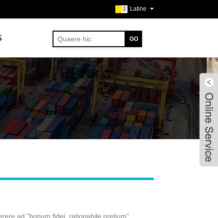
Latine
S
ere ad "bonum fidei, rationabile pretium"