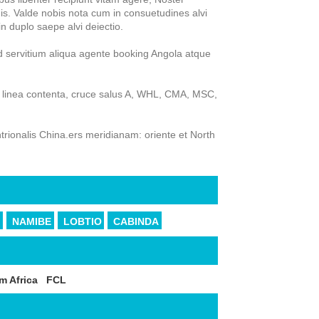
s. Valde nobis nota cum in consuetudines alvi
 duplo saepe alvi deiectio.
 servitium aliqua agente booking Angola atque
nea contenta, cruce salus A, WHL, CMA, MSC,
trionalis China.ers meridianam: oriente et North
y
NAMIBE
LOBTIO
CABINDA
m Africa
FCL