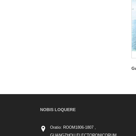
G
NOBIS LOQUERE
Oratio: ROOM1806-1807 ,
GUANGZHOU ELECTORONICORUM