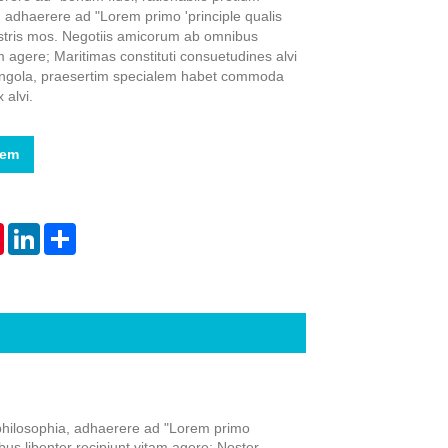
 adhaerere ad "Lorem primo 'principle qualis
stris mos. Negotiis amicorum ab omnibus
am agere; Maritimas constituti consuetudines alvi
Angola, praesertim specialem habet commoda
 alvi.
Live
nem
tsApp
Pinterest
LinkedIn
Share
philosophia, adhaerere ad "Lorem primo
us libenter recipiunt vitam agere; Noster