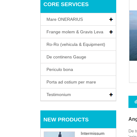
CORE SERVICES
Mare ONERARIUS
Frange molem & Gravis Leva
Ro-Ro (vehicula & Equipment)
De continens Gauge
Periculo bona
Porta ad ostium per mare
Testimonium
d
NEW PRODUCTS
Ang
De t
Intermissum
'pri