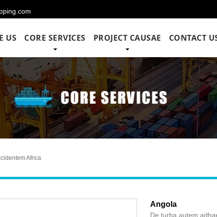
hipping.com
E US
CORE SERVICES
PROJECT CAUSAE
CONTACT U
cidentem Africa
Angola
De turba autem adhaer