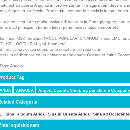
tatu est ab aperta Angolae in foro versantur in magis quam decem anni
da, Angola et professio. Praesertim, commoda specialis luanda habet in
um genus est turba multa navicularii nostrum in Guangdong regione ad
erere ad principium bonum fides, pone necessitates semper elit.
ominus: MSK, Sealand (MCC), POPULARI SINARUM lineas EMC, una li
C, HPL, OOCL, ZIM, yml, hmm, etc.
um multis navicularii cooperante statutum est ratio fidei.
sterium cadit supra totum network meridianam: Oriente et totius Septen
.
Tags: Angola
roduct Tag
ANDA
ANGOLA
Angola Luanda Shipping par clarum Compan
elated Categoria
L
Sina in South Africa
Sina in Oriente Africa
Sina ad Occidente
itte Inquisitionem