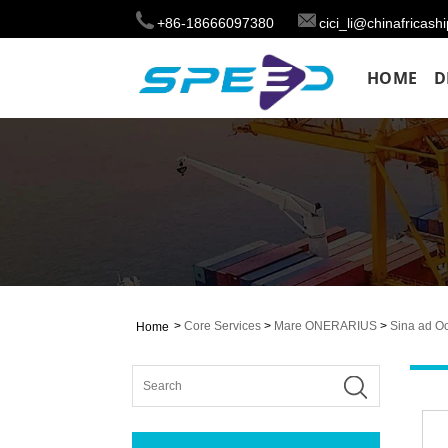
+86-18666097380
cici_li@chinafricas
HOME
D
>
Core Services
>
Mare ONERARIUS
>
Sina ad Oc
Home