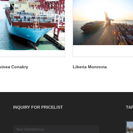
uinea Conakry
Liberia Monrovia
INQUIRY FOR PRICELIST
TA
The B2B Guide to Cargo Insurance:
Coverage, Politiae ac dicta