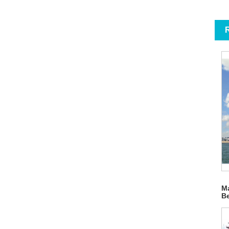
R
M
B