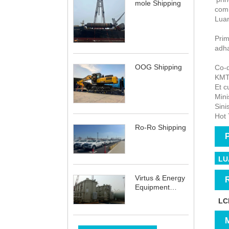
mole Shipping
comi
Luan
Prim
adha
OOG Shipping
Co-d
KMT
Et c
Mini
Sinis
Hot 
Ro-Ro Shipping
P
LU
Virtus & Energy
R
Equipment
Shipping
LC
M